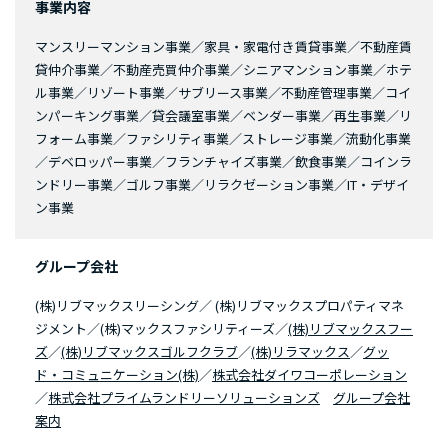
事業内容
マンスリーマンション事業／家具・家電付き賃貸事業／不動産賃
貸仲介事業／不動産売買仲介事業／シニアマンション事業／ホテ
ル事業／リゾート事業／サブリース事業／不動産管理事業／コイ
ンパーキング事業／貸会議室事業／ベンダー事業／再生事業／リ
フォーム事業／ファシリティ事業／ストレージ事業／流動化事業
／デベロッパー事業／フランチャイズ事業／飲食事業／コインラ
ンドリー事業／ゴルフ事業／リラクゼーション事業／IT・デザイ
ン事業
グループ会社
(株)リブマックスリーシング／ (株)リブマックスプロパティマネ
ジメント／(株)マックスファシリティーズ／
(株)リブマックスフー
ズ
／
(株)リブマックスゴルフクラブ
／
(株)リラマックス
／
グッ
ド・コミュニケーション(株)
／
株式会社ダイワコーポレーション
／
株式会社プライムランドリーソリューションズ
グループ会社
案内