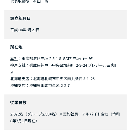
代表取締役 有山 憲
設立年月日
平成10年7月23日
所在地
本社
：東京都港区赤坂 2-5-1 S-GATE 赤坂山王 9F
神戸支社
：兵庫県神戸市中央区加納町 2-9-24 プレジール三宮II
2F
北海道支店：北海道札幌市中央区南九条西 3-1-26
沖縄支店：沖縄県那覇市久米 2-2-7
従業員数
2,072名（グループ2,994名）※契約社員、アルバイト含む（令和
8年7月1日現在）