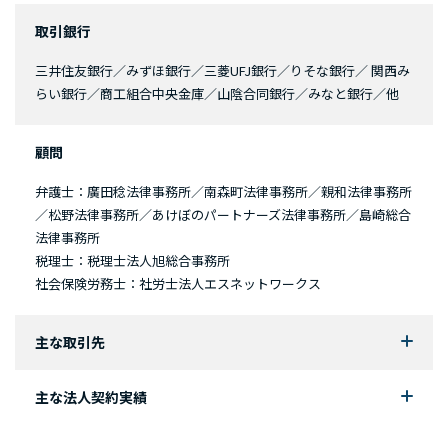
取引銀行
三井住友銀行／みずほ銀行／三菱UFJ銀行／りそな銀行／ 関西み
らい銀行／商工組合中央金庫／山陰合同銀行／みなと銀行／他
顧問
弁護士：廣田稔法律事務所／南森町法律事務所／親和法律事務所
／松野法律事務所／あけぼのパートナーズ法律事務所／島崎総合
法律事務所
税理士：税理士法人旭総合事務所
社会保険労務士：社労士法人エスネットワークス
主な取引先
主な法人契約実績