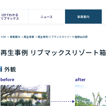
1分でわかる
ニュース
事業案内
リブマックス
TOP
>
事業案内
>
再生事業
>
再生事例 リブマックスリゾート箱根仙石原
再生事例 リブマックスリゾート
外観
before
after