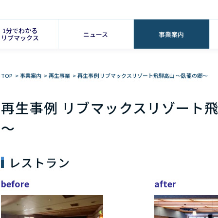
1分でわかる
ニュース
事業案内
リブマックス
TOP
>
事業案内
>
再生事業
>
再生事例 リブマックスリゾート飛騨高山 ～臥龍の郷～
再生事例 リブマックスリゾート飛
～
レストラン
before
after