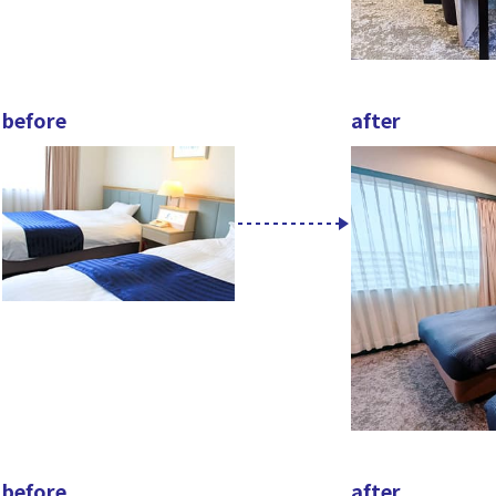
before
after
before
after