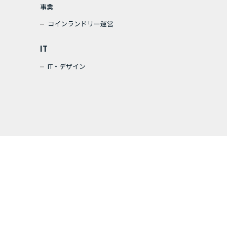
事業
コインランドリー運営
IT
IT・デザイン
金融商品の販売に関して
erved