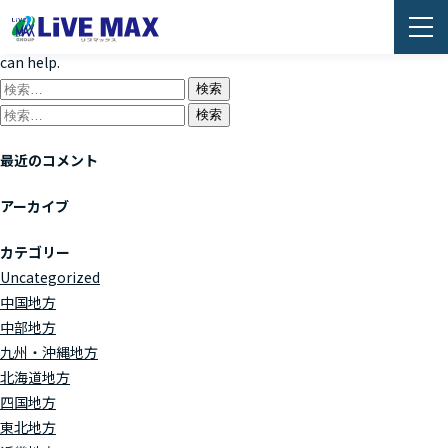
Nothing Found
It seems we can’t find what you’re looking for. Perhaps searching
can help.
検
索:
検
索:
最近のコメント
アーカイブ
カテゴリー
Uncategorized
中国地方
中部地方
九州・沖縄地方
北海道地方
四国地方
東北地方